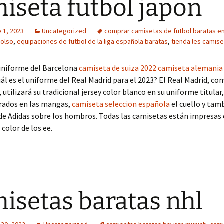
iseta futbol japon
 1, 2023
Uncategorized
comprar camisetas de futbol baratas e
olso
,
equipaciones de futbol de la liga española baratas
,
tienda les camis
 uniforme del Barcelona
camiseta de suiza 2022
camiseta alemania
uál es el uniforme del Real Madrid para el 2023? El Real Madrid, co
utilizará su tradicional jersey color blanco en su uniforme titular
orados en las mangas,
camiseta seleccion española
el cuello y tam
 de Adidas sobre los hombros. Todas las camisetas están impresas 
 color de los ee.
isetas baratas nhl