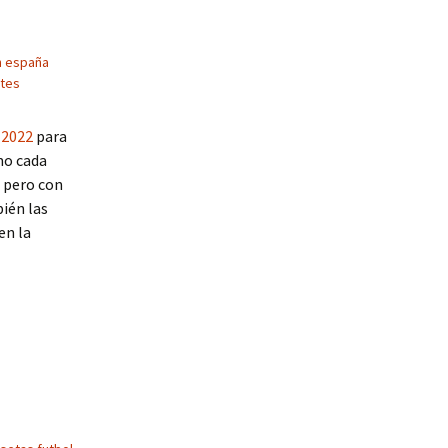
n españa
etes
 2022
para
mo cada
, pero con
bién las
en la