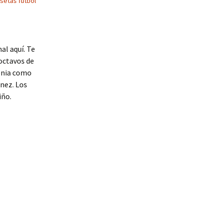
setas futbol
al aquí. Te
 octavos de
lonia como
únez. Los
iño.