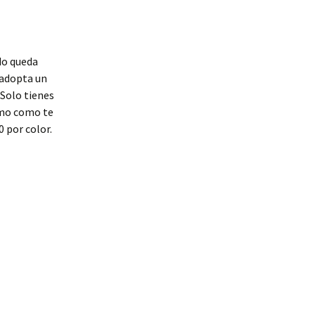
do queda
y adopta un
 Solo tienes
ismo como te
 por color.