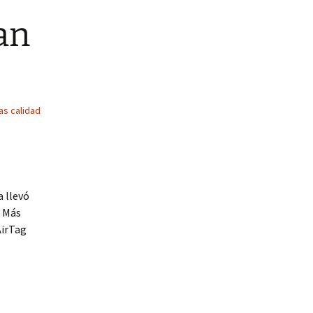
an
s calidad
a llevó
. Más
AirTag