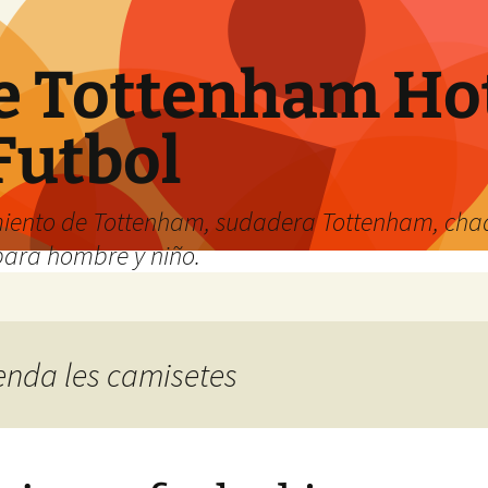
e Tottenham Hot
Futbol
iento de Tottenham, sudadera Tottenham, cha
para hombre y niño.
ienda les camisetes