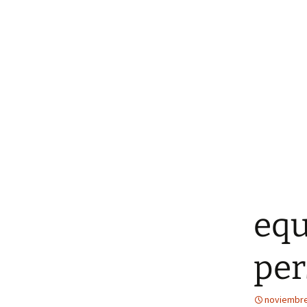
equ
per
noviembre