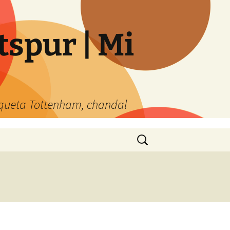
spur | Mi
queta Tottenham, chandal
Buscar: