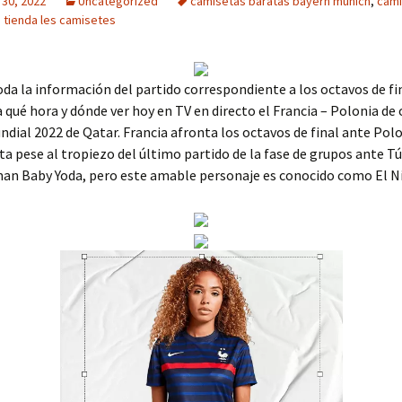
 30, 2022
Uncategorized
camisetas baratas bayern munich
,
cami
,
tienda les camisetes
da la información del partido correspondiente a los octavos de fin
qué hora y dónde ver hoy en TV en directo el Francia – Polonia de
undial 2022 de Qatar. Francia afronta los octavos de final ante Po
ita pese al tropiezo del último partido de la fase de grupos ante T
man Baby Yoda, pero este amable personaje es conocido como El N