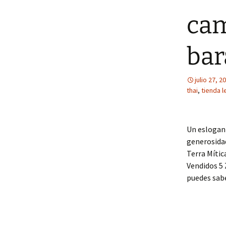
cam
bar
julio 27, 2
thai
,
tienda 
Un eslogan 
generosidad
Terra Mític
Vendidos 5
puedes sabe