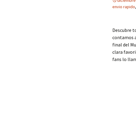
diciembre
envio rapido
Descubre to
contamos a 
final del M
clara favor
fans lo lla