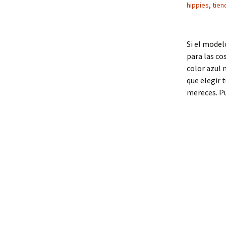
hippies
,
tien
Si el model
para las co
color azul 
que elegir 
mereces. Pu