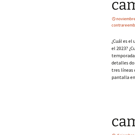
cam
noviembre
contrareemb
¿Cuál es el
el 2023? ¿C
temporada, 
detalles d
tres líneas
pantalla en
cam