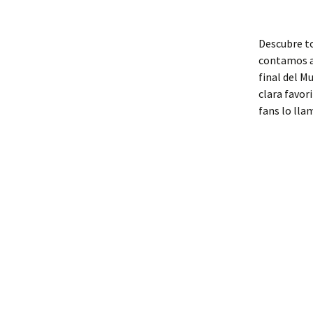
Descubre to
contamos a 
final del M
clara favor
fans lo lla