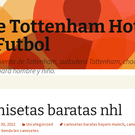
e Tottenham Hot
Futbol
iento de Tottenham, sudadera Tottenham, cha
para hombre y niño.
isetas baratas nhl
 30, 2022
Uncategorized
camisetas baratas bayern munich
,
cami
,
tienda les camisetes