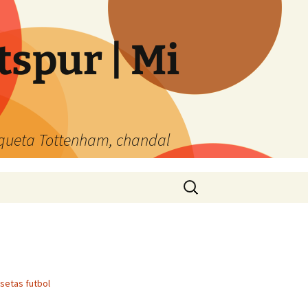
spur | Mi
queta Tottenham, chandal
Buscar:
setas futbol