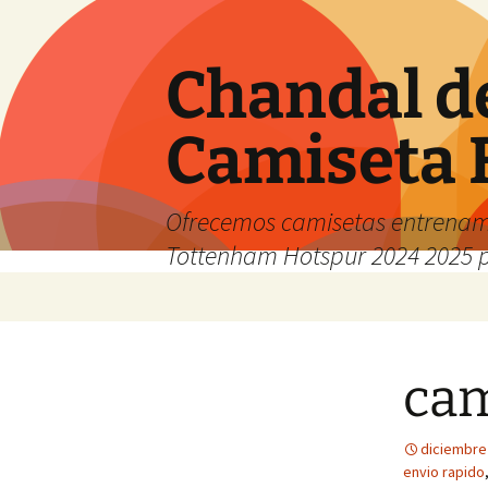
Chandal d
Camiseta 
Ofrecemos camisetas entrenam
Tottenham Hotspur 2024 2025 
Saltar
al
contenido
cam
diciembre
envio rapido