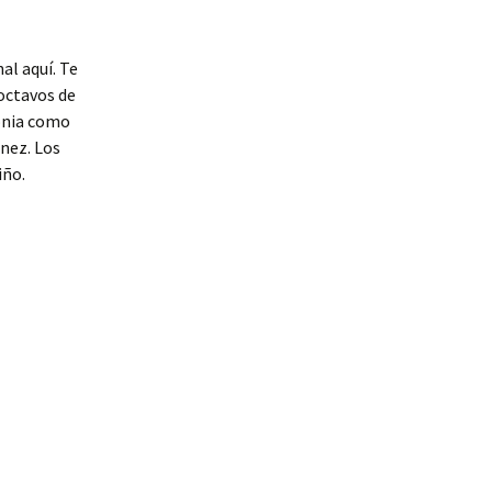
al aquí. Te
 octavos de
lonia como
únez. Los
iño.