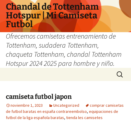
Chandal de Tottenham
Hotspur | Mi Camiseta
Futbol
Ofrecemos camisetas entrenamiento de
Tottenham, sudadera Tottenham,
chaqueta Tottenham, chandal Tottenham
Hotspur 2024 2025 para hombre y niño.
Saltar
Buscar:
al
contenido
camiseta futbol japon
noviembre 1, 2023
Uncategorized
comprar camisetas
de futbol baratas en españa contrareembolso
,
equipaciones de
futbol de la liga española baratas
,
tienda les camisetes