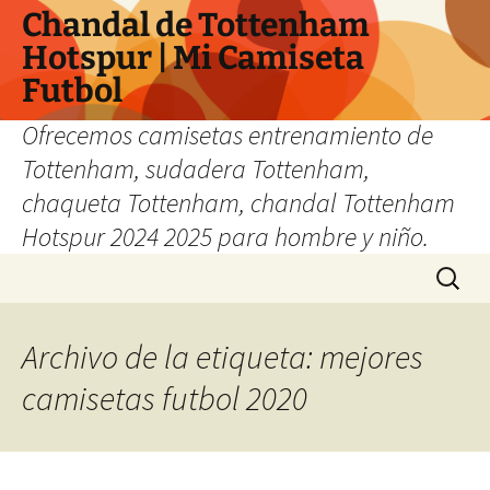
Chandal de Tottenham
Hotspur | Mi Camiseta
Futbol
Ofrecemos camisetas entrenamiento de
Tottenham, sudadera Tottenham,
chaqueta Tottenham, chandal Tottenham
Hotspur 2024 2025 para hombre y niño.
Saltar
Buscar:
al
contenido
Archivo de la etiqueta: mejores
camisetas futbol 2020