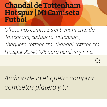
Chandal de Tottenham
Hotspur | Mi Camiseta
Futbol
Ofrecemos camisetas entrenamiento de
Tottenham, sudadera Tottenham,
chaqueta Tottenham, chandal Tottenham
Hotspur 2024 2025 para hombre y niño.
Saltar
Buscar:
al
contenido
Archivo de la etiqueta: comprar
camisetas platero y tu