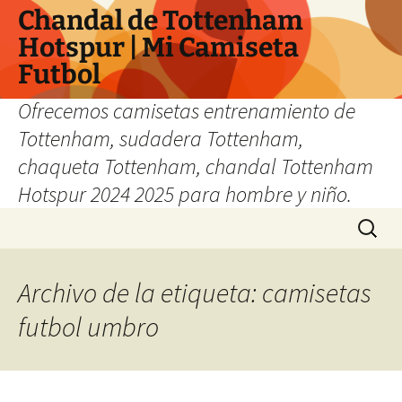
Chandal de Tottenham
Hotspur | Mi Camiseta
Futbol
Ofrecemos camisetas entrenamiento de
Tottenham, sudadera Tottenham,
chaqueta Tottenham, chandal Tottenham
Hotspur 2024 2025 para hombre y niño.
Saltar
Buscar:
al
contenido
Archivo de la etiqueta: camisetas
futbol umbro