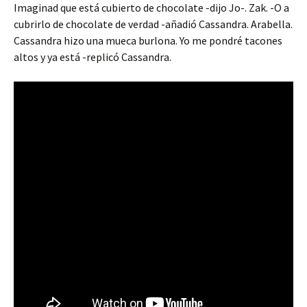
Imaginad que está cubierto de chocolate -dijo Jo-. Zak. -O a
cubrirlo de chocolate de verdad -añadió Cassandra. Arabella.
Cassandra hizo una mueca burlona. Yo me pondré tacones
altos y ya está -replicó Cassandra.