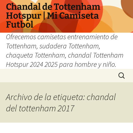
Chandal de Tottenham
Hotspur | Mi Camiseta
Futbol
Ofrecemos camisetas entrenamiento de
Tottenham, sudadera Tottenham,
chaqueta Tottenham, chandal Tottenham
Hotspur 2024 2025 para hombre y niño.
Saltar
Buscar:
al
contenido
Archivo de la etiqueta: chandal
del tottenham 2017