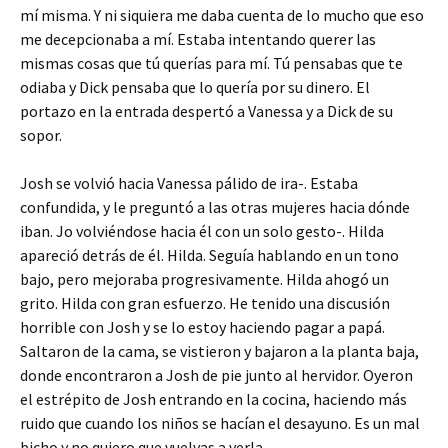
mí misma. Y ni siquiera me daba cuenta de lo mucho que eso
me decepcionaba a mí. Estaba intentando querer las
mismas cosas que tú querías para mí. Tú pensabas que te
odiaba y Dick pensaba que lo quería por su dinero. El
portazo en la entrada despertó a Vanessa y a Dick de su
sopor.
Josh se volvió hacia Vanessa pálido de ira-. Estaba
confundida, y le preguntó a las otras mujeres hacia dónde
iban. Jo volviéndose hacia él con un solo gesto-. Hilda
apareció detrás de él. Hilda. Seguía hablando en un tono
bajo, pero mejoraba progresivamente. Hilda ahogó un
grito. Hilda con gran esfuerzo. He tenido una discusión
horrible con Josh y se lo estoy haciendo pagar a papá.
Saltaron de la cama, se vistieron y bajaron a la planta baja,
donde encontraron a Josh de pie junto al hervidor. Oyeron
el estrépito de Josh entrando en la cocina, haciendo más
ruido que cuando los niños se hacían el desayuno. Es un mal
bicho y no quiero que vuelvas a verla,