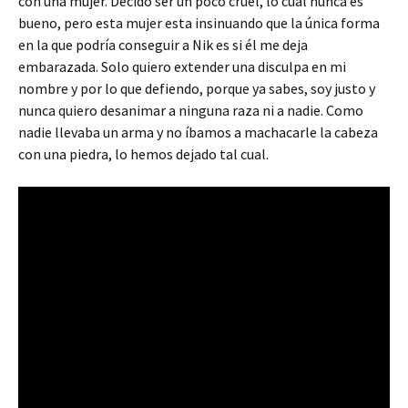
con una mujer. Decido ser un poco cruel, lo cual nunca es
bueno, pero esta mujer esta insinuando que la única forma
en la que podría conseguir a Nik es si él me deja
embarazada. Solo quiero extender una disculpa en mi
nombre y por lo que defiendo, porque ya sabes, soy justo y
nunca quiero desanimar a ninguna raza ni a nadie. Como
nadie llevaba un arma y no íbamos a machacarle la cabeza
con una piedra, lo hemos dejado tal cual.