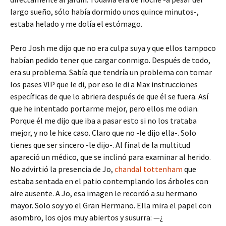
largo sueño, sólo había dormido unos quince minutos-,
estaba helado y me dolía el estómago.
Pero Josh me dijo que no era culpa suya y que ellos tampoco
habían pedido tener que cargar conmigo. Después de todo,
era su problema. Sabía que tendría un problema con tomar
los pases VIP que le di, por eso le di a Max instrucciones
específicas de que lo abriera después de que él se fuera. Así
que he intentado portarme mejor, pero ellos me odian.
Porque él me dijo que iba a pasar esto si no los trataba
mejor, y no le hice caso. Claro que no -le dijo ella-. Solo
tienes que ser sincero -le dijo-. Al final de la multitud
apareció un médico, que se inclinó para examinar al herido.
No advirtió la presencia de Jo,
chandal tottenham
que
estaba sentada en el patio contemplando los árboles con
aire ausente. A Jo, esa imagen le recordó a su hermano
mayor. Solo soy yo el Gran Hermano. Ella mira el papel con
asombro, los ojos muy abiertos y susurra: —¿