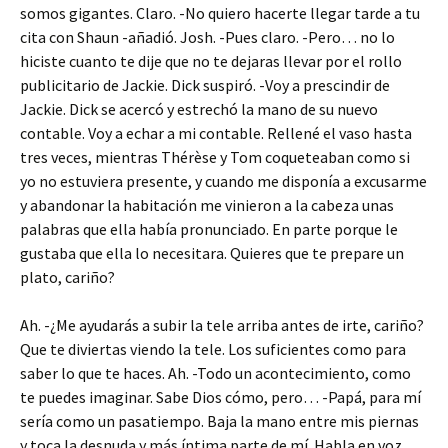
somos gigantes. Claro. -No quiero hacerte llegar tarde a tu
cita con Shaun -añadió. Josh. -Pues claro. -Pero… no lo
hiciste cuanto te dije que no te dejaras llevar por el rollo
publicitario de Jackie. Dick suspiró. -Voy a prescindir de
Jackie. Dick se acercó y estrechó la mano de su nuevo
contable. Voy a echar a mi contable. Rellené el vaso hasta
tres veces, mientras Thérèse y Tom coqueteaban como si
yo no estuviera presente, y cuando me disponía a excusarme
y abandonar la habitación me vinieron a la cabeza unas
palabras que ella había pronunciado. En parte porque le
gustaba que ella lo necesitara. Quieres que te prepare un
plato, cariño?
Ah. -¿Me ayudarás a subir la tele arriba antes de irte, cariño?
Que te diviertas viendo la tele. Los suficientes como para
saber lo que te haces. Ah. -Todo un acontecimiento, como
te puedes imaginar. Sabe Dios cómo, pero… -Papá, para mí
sería como un pasatiempo. Baja la mano entre mis piernas
y toca la desnuda y más íntima parte de mí. Habla en voz