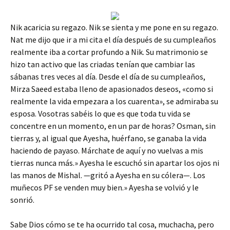
Nik acaricia su regazo. Nik se sienta y me pone en su regazo.
Nat me dijo que ir a mi cita el día después de su cumpleaños
realmente iba a cortar profundo a Nik. Su matrimonio se
hizo tan activo que las criadas tenían que cambiar las
sábanas tres veces al día. Desde el día de su cumpleaños,
Mirza Saeed estaba lleno de apasionados deseos, «como si
realmente la vida empezara a los cuarenta», se admiraba su
esposa. Vosotras sabéis lo que es que toda tu vida se
concentre en un momento, en un par de horas? Osman, sin
tierras y, al igual que Ayesha, huérfano, se ganaba la vida
haciendo de payaso. Márchate de aquí y no vuelvas a mis
tierras nunca más.» Ayesha le escuchó sin apartar los ojos ni
las manos de Mishal. —gritó a Ayesha en su cólera—. Los
muñecos PF se venden muy bien.» Ayesha se volvió y le
sonrió.
Sabe Dios cómo se te ha ocurrido tal cosa, muchacha, pero