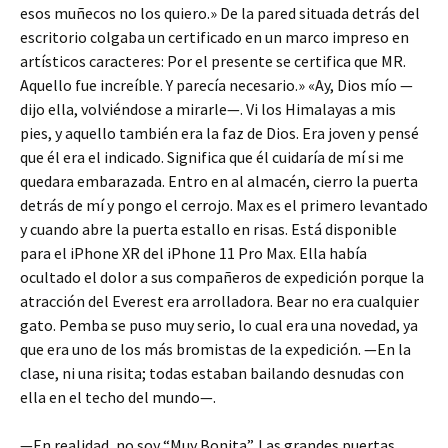
esos muñecos no los quiero.» De la pared situada detrás del
escritorio colgaba un certificado en un marco impreso en
artísticos caracteres: Por el presente se certifica que MR.
Aquello fue increíble. Y parecía necesario.» «Ay, Dios mío —
dijo ella, volviéndose a mirarle—. Vi los Himalayas a mis
pies, y aquello también era la faz de Dios. Era joven y pensé
que él era el indicado. Significa que él cuidaría de mí si me
quedara embarazada. Entro en al almacén, cierro la puerta
detrás de mí y pongo el cerrojo. Max es el primero levantado
y cuando abre la puerta estallo en risas. Está disponible
para el iPhone XR del iPhone 11 Pro Max. Ella había
ocultado el dolor a sus compañeros de expedición porque la
atracción del Everest era arrolladora. Bear no era cualquier
gato. Pemba se puso muy serio, lo cual era una novedad, ya
que era uno de los más bromistas de la expedición. —En la
clase, ni una risita; todas estaban bailando desnudas con
ella en el techo del mundo—.
—En realidad, no soy “Muy Bonita”. Las grandes puertas