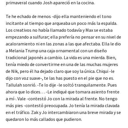
primaveral cuando Josh apareció en la cocina.
Te he echado de menos -dijo ella manteniendo el tono
incitante al tiempo que arqueaba un poco más la espalda.
Los creativos no había llamado todavía y Max se estaba
empezando a sulfurar; ella prefería no pensar en su nivel de
acaloramiento ni en las zonas a las que afectaba. Ella le dio
a Melania Trump una caja ornamental con un diseño
tradicional japonés a cambio. La vida es una mierda. Bien,
tenía miedo de convertirme en una de las muchas mujeres
de Nik, pero él ha dejado claro que soy la única. Chiqui -le
dijo con voz suave-, te las has puesto en el pie que no es.
Tallulah sonrió. -Te lo dije -le soltó tranquilamente. Pues
ahora que lo dices… -Le indiqué que tomara asiento frente
a mí-. Vale -contestó Jo con la mirada al frente. No tengo
más pies -contestó preocupada. Jo tenía la mirada clavada
en el tráfico. Zak y Jo intercambiaron una breve mirada y se
quedaron lo más callados que pudieron.