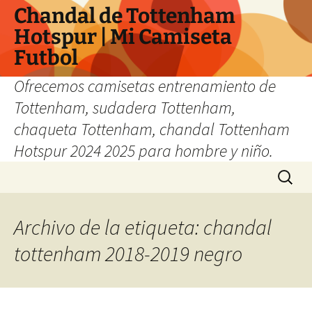
Chandal de Tottenham
Hotspur | Mi Camiseta
Futbol
Ofrecemos camisetas entrenamiento de
Tottenham, sudadera Tottenham,
chaqueta Tottenham, chandal Tottenham
Hotspur 2024 2025 para hombre y niño.
Saltar
Buscar:
al
contenido
Archivo de la etiqueta: chandal
tottenham 2018-2019 negro