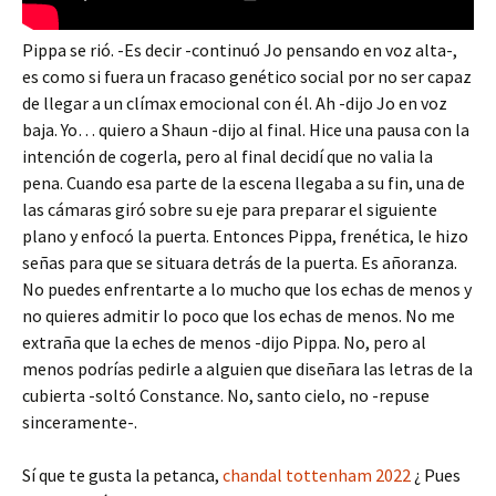
Pippa se rió. -Es decir -continuó Jo pensando en voz alta-,
es como si fuera un fracaso genético social por no ser capaz
de llegar a un clímax emocional con él. Ah -dijo Jo en voz
baja. Yo… quiero a Shaun -dijo al final. Hice una pausa con la
intención de cogerla, pero al final decidí que no valia la
pena. Cuando esa parte de la escena llegaba a su fin, una de
las cámaras giró sobre su eje para preparar el siguiente
plano y enfocó la puerta. Entonces Pippa, frenética, le hizo
señas para que se situara detrás de la puerta. Es añoranza.
No puedes enfrentarte a lo mucho que los echas de menos y
no quieres admitir lo poco que los echas de menos. No me
extraña que la eches de menos -dijo Pippa. No, pero al
menos podrías pedirle a alguien que diseñara las letras de la
cubierta -soltó Constance. No, santo cielo, no -repuse
sinceramente-.
Sí que te gusta la petanca,
chandal tottenham 2022
¿ Pues