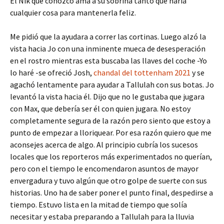
El Nik que conozco ama a su sobrina tanto que haría
cualquier cosa para mantenerla feliz.
Me pidió que la ayudara a correr las cortinas. Luego alzó la
vista hacia Jo con una inminente mueca de desesperación
en el rostro mientras esta buscaba las llaves del coche -Yo
lo haré -se ofreció Josh,
chandal del tottenham 2021
y se
agachó lentamente para ayudar a Tallulah con sus botas. Jo
levantó la vista hacia él. Dijo que no le gustaba que jugara
con Max, que debería ser él con quien jugara. No estoy
completamente segura de la razón pero siento que estoy a
punto de empezar a lloriquear. Por esa razón quiero que me
aconsejes acerca de algo. Al principio cubría los sucesos
locales que los reporteros más experimentados no querían,
pero con el tiempo le encomendaron asuntos de mayor
envergadura y tuvo algún que otro golpe de suerte con sus
historias. Uno ha de saber poner el punto final, despedirse a
tiempo. Estuvo lista en la mitad de tiempo que solía
necesitar y estaba preparando a Tallulah para la lluvia