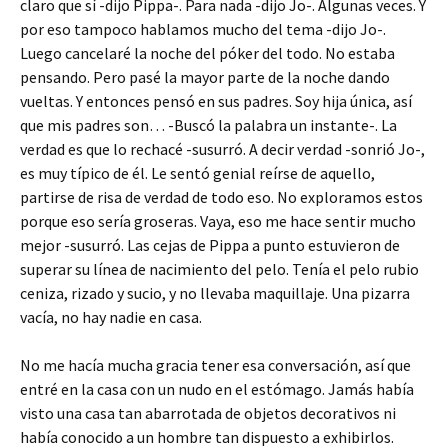
claro que sí -dijo Pippa-. Para nada -dijo Jo-. Algunas veces. Y
por eso tampoco hablamos mucho del tema -dijo Jo-.
Luego cancelaré la noche del póker del todo. No estaba
pensando. Pero pasé la mayor parte de la noche dando
vueltas. Y entonces pensó en sus padres. Soy hija única, así
que mis padres son… -Buscó la palabra un instante-. La
verdad es que lo rechacé -susurró. A decir verdad -sonrió Jo-,
es muy típico de él. Le sentó genial reírse de aquello,
partirse de risa de verdad de todo eso. No exploramos estos
porque eso sería groseras. Vaya, eso me hace sentir mucho
mejor -susurró. Las cejas de Pippa a punto estuvieron de
superar su línea de nacimiento del pelo. Tenía el pelo rubio
ceniza, rizado y sucio, y no llevaba maquillaje. Una pizarra
vacía, no hay nadie en casa.
No me hacía mucha gracia tener esa conversación, así que
entré en la casa con un nudo en el estómago. Jamás había
visto una casa tan abarrotada de objetos decorativos ni
había conocido a un hombre tan dispuesto a exhibirlos.