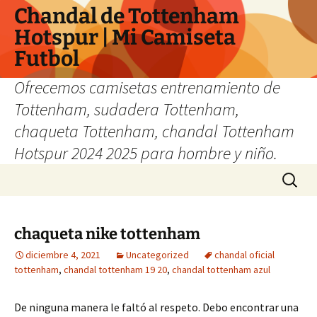
Chandal de Tottenham
Hotspur | Mi Camiseta
Futbol
Ofrecemos camisetas entrenamiento de
Tottenham, sudadera Tottenham,
chaqueta Tottenham, chandal Tottenham
Hotspur 2024 2025 para hombre y niño.
Saltar
Buscar:
al
contenido
chaqueta nike tottenham
diciembre 4, 2021
Uncategorized
chandal oficial
tottenham
,
chandal tottenham 19 20
,
chandal tottenham azul
De ninguna manera le faltó al respeto. Debo encontrar una