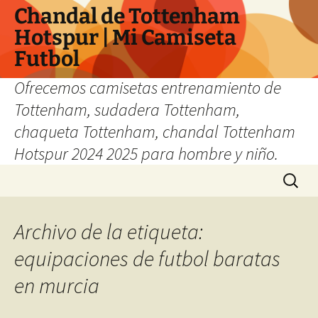
Chandal de Tottenham
Hotspur | Mi Camiseta
Futbol
Ofrecemos camisetas entrenamiento de
Tottenham, sudadera Tottenham,
chaqueta Tottenham, chandal Tottenham
Hotspur 2024 2025 para hombre y niño.
Saltar
Buscar:
al
contenido
Archivo de la etiqueta:
equipaciones de futbol baratas
en murcia