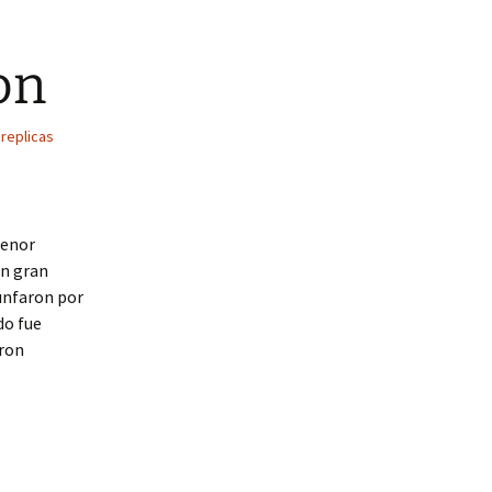
on
replicas
menor
un gran
iunfaron por
ido fue
eron