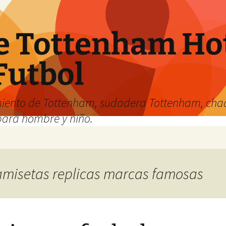
e Tottenham Hot
Futbol
iento de Tottenham, sudadera Tottenham, cha
para hombre y niño.
camisetas replicas marcas famosas