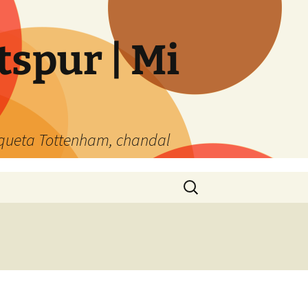
spur | Mi
queta Tottenham, chandal
Buscar: