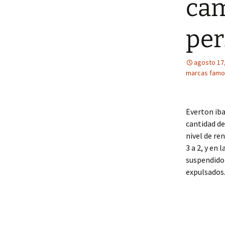
cam
per
agosto 17
marcas famo
Everton ib
cantidad d
nivel de re
3 a 2, y en 
suspendido 
expulsados