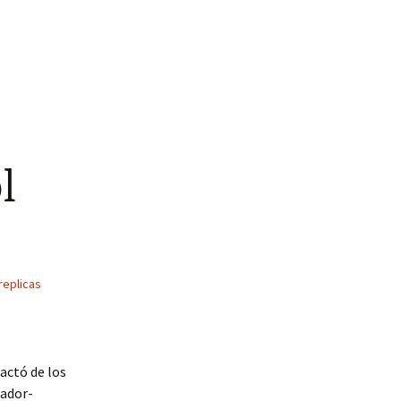
l
replicas
actó de los
gador-