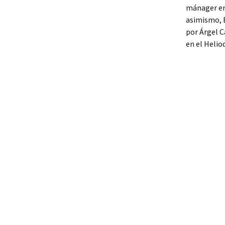
mánager en 
asimismo, B
por Árgel C
en el Helio