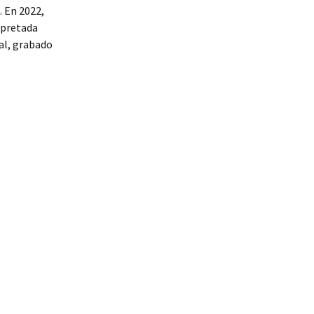
 En 2022,
rpretada
al, grabado