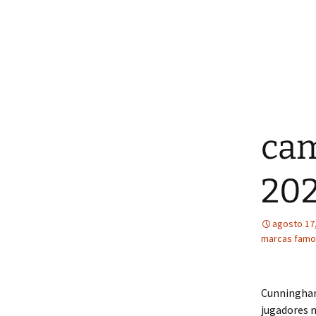
cam
20
agosto 17
marcas famo
Cunningham
jugadores 