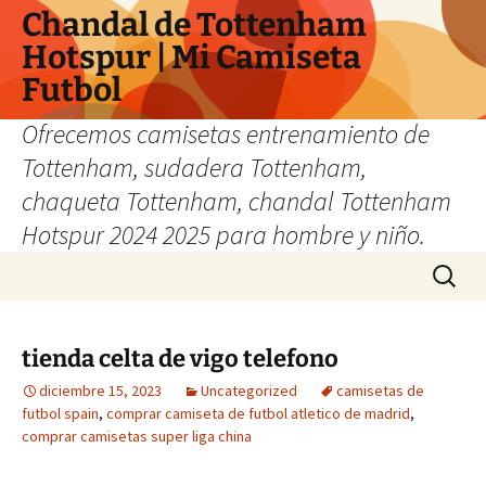
Chandal de Tottenham
Hotspur | Mi Camiseta
Futbol
Ofrecemos camisetas entrenamiento de
Tottenham, sudadera Tottenham,
chaqueta Tottenham, chandal Tottenham
Hotspur 2024 2025 para hombre y niño.
Saltar
Buscar:
al
contenido
tienda celta de vigo telefono
diciembre 15, 2023
Uncategorized
camisetas de
futbol spain
,
comprar camiseta de futbol atletico de madrid
,
comprar camisetas super liga china