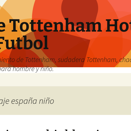
e Tottenham Hot
Futbol
iento de Tottenham, sudadera Tottenham, cha
para hombre y niño.
raje españa niño