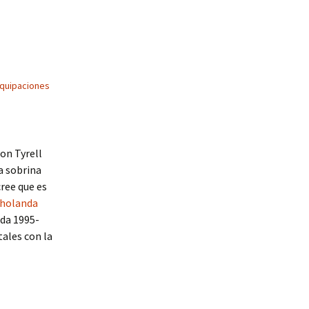
quipaciones
don Tyrell
a sobrina
cree que es
 holanda
da 1995-
tales con la