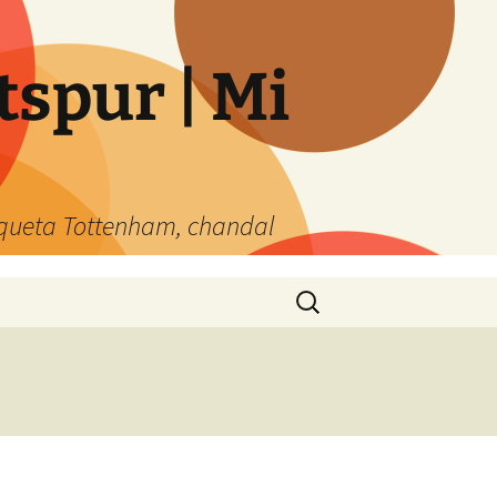
spur | Mi
queta Tottenham, chandal
Buscar: