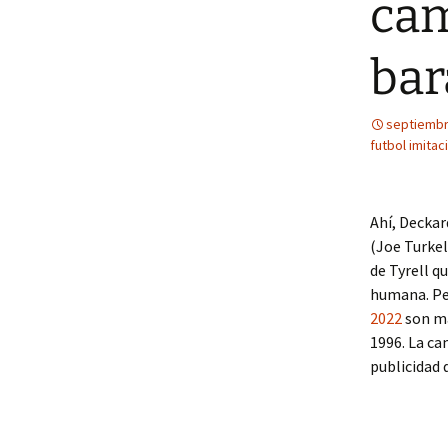
cam
bar
septiembr
futbol imitac
Ahí, Deckar
(Joe Turkel
de Tyrell q
humana. Pe
2022
son má
1996. La ca
publicidad 