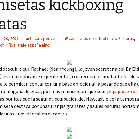
isetas kickboxing
atas
e 20, 2022
Uncategorized
camisetas de futbol envio 24 horas
,
e
ion niños
,
traje españa niño
d descubre que Rachael (Sean Young), la joven secretaria del Dr. El
), es una replicante experimental, con recuerdos implantados de l
ue le permiten contar con una base emocional, a pesar de que ella 
ro ninguna de ellas, por muy mainstream que sean,
equipacion de
s bonitas que la segunda equipación del Newcastle de la tempora
miseta destaca por unas franjas granates y azules oscuras horizon
de una cerveza local en el centro.