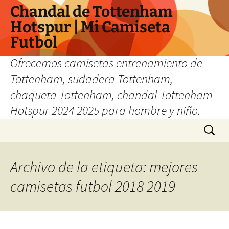
Chandal de Tottenham
Hotspur | Mi Camiseta
Futbol
Ofrecemos camisetas entrenamiento de
Tottenham, sudadera Tottenham,
chaqueta Tottenham, chandal Tottenham
Hotspur 2024 2025 para hombre y niño.
Saltar
Buscar:
al
contenido
Archivo de la etiqueta: mejores
camisetas futbol 2018 2019