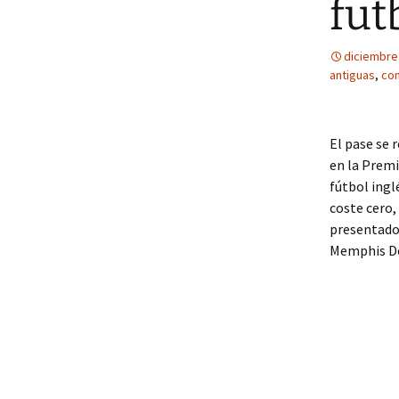
fut
diciembre
antiguas
,
com
El pase se 
en la Prem
fútbol inglé
coste cero,
presentado 
Memphis D