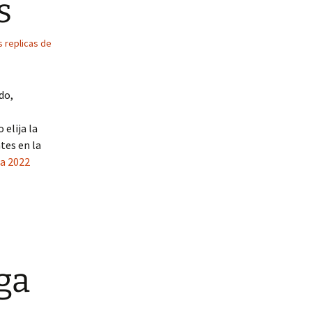
s
 replicas de
do,
 elija la
tes en la
ca 2022
ga