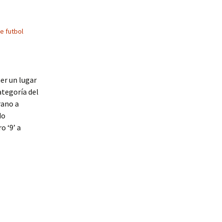
e futbol
er un lugar
tegoría del
rano a
do
o ‘9’ a