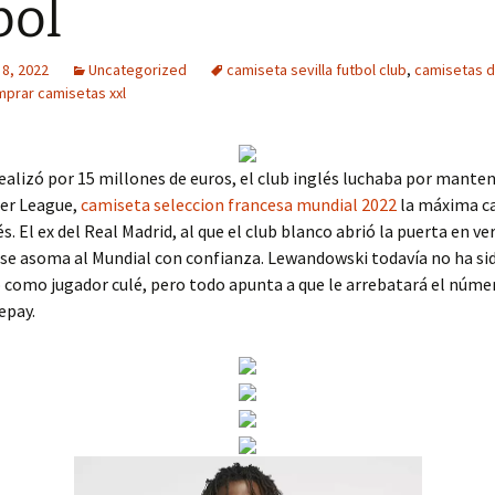
bol
 8, 2022
Uncategorized
camiseta sevilla futbol club
,
camisetas d
prar camisetas xxl
realizó por 15 millones de euros, el club inglés luchaba por manten
ier League,
camiseta seleccion francesa mundial 2022
la máxima ca
s. El ex del Real Madrid, al que el club blanco abrió la puerta en ve
 se asoma al Mundial con confianza. Lewandowski todavía no ha si
como jugador culé, pero todo apunta a que le arrebatará el númer
epay.