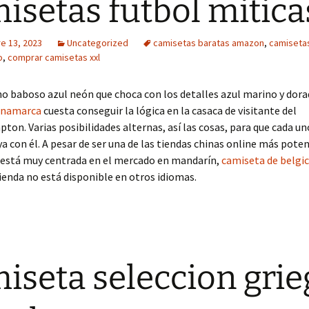
isetas futbol mitica
e 13, 2023
Uncategorized
camisetas baratas amazon
,
camisetas
o
,
comprar camisetas xxl
o baboso azul neón que choca con los detalles azul marino y dora
inamarca
cuesta conseguir la lógica en la casaca de visitante del
on. Varias posibilidades alternas, así las cosas, para que cada uno
a con él. A pesar de ser una de las tiendas chinas online más poten
, está muy centrada en el mercado en mandarín,
camiseta de belgi
ienda no está disponible en otros idiomas.
iseta seleccion grie