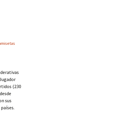
amisetas
ederativas
. Jugador
rtidos (230
 desde
on sus
 países.