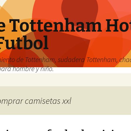
e Tottenham Hot
Futbol
iento de Tottenham, sudadera Tottenham, cha
para hombre y niño.
comprar camisetas xxl