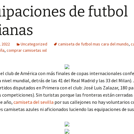
ipaciones de futbol
lianas
, 2022
Uncategorized
camiseta de futbol mas cara del mundo
,
c
aña
,
comprar camisetas xxl
el club de América con más finales de copas internacionales conf
a nivel mundial, detrás de las 41 del Real Madrid y las 33 del Milan)
tidos disputados en Primera con el club: José Luis Zalazar, 180 pa
s competiciones). Sin turistas porque las fronteras están cerradas
de año,
camiseta del sevilla
por sus callejones no hay voluntarios c
s camisetas azules ni aficionados luciendo las equipaciones de sus