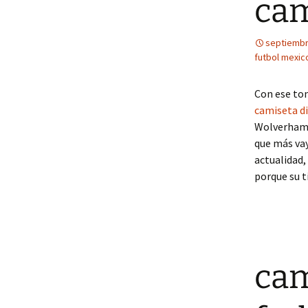
cam
septiembr
futbol mexic
Con ese ton
camiseta d
Wolverhampt
que más vay
actualidad
porque su t
cam