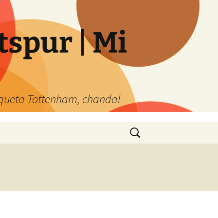
spur | Mi
queta Tottenham, chandal
Buscar: