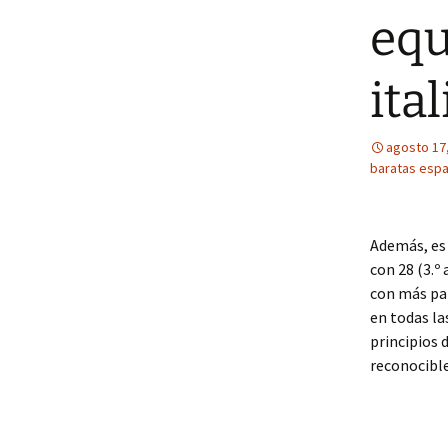
equ
ita
agosto 17
baratas esp
Además, es 
con 28 (3.º 
con más par
en todas la
principios 
reconocible