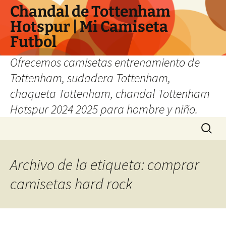
Chandal de Tottenham
Hotspur | Mi Camiseta
Futbol
Ofrecemos camisetas entrenamiento de
Tottenham, sudadera Tottenham,
chaqueta Tottenham, chandal Tottenham
Hotspur 2024 2025 para hombre y niño.
Saltar
Buscar:
al
contenido
Archivo de la etiqueta: comprar
camisetas hard rock