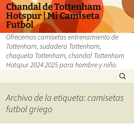
Chandal de Tottenham
Hotspur | Mi Camiseta
Futbol
Ofrecemos camisetas entrenamiento de
Tottenham, sudadera Tottenham,
chaqueta Tottenham, chandal Tottenham
Hotspur 2024 2025 para hombre y niño.
Saltar
Buscar:
al
contenido
Archivo de la etiqueta: camisetas
futbol griego