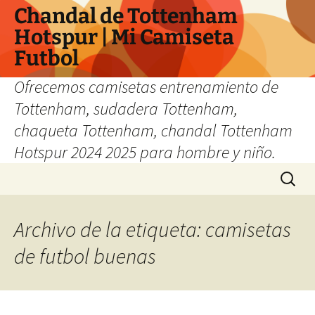
Chandal de Tottenham
Hotspur | Mi Camiseta
Futbol
Ofrecemos camisetas entrenamiento de
Tottenham, sudadera Tottenham,
chaqueta Tottenham, chandal Tottenham
Hotspur 2024 2025 para hombre y niño.
Saltar
Buscar:
al
contenido
Archivo de la etiqueta: camisetas
de futbol buenas