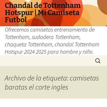
Chandal de Tottenham
Hotspur | Mi Camiseta
Futbol
Ofrecemos camisetas entrenamiento de
Tottenham, sudadera Tottenham,
chaqueta Tottenham, chandal Tottenham
Hotspur 2024 2025 para hombre y niño.
Saltar
Buscar:
al
contenido
Archivo de la etiqueta: camisetas
baratas el corte ingles