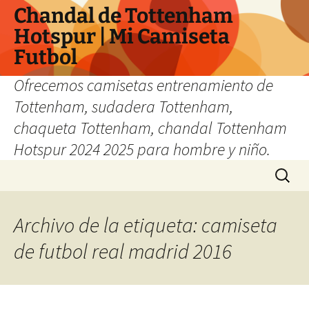
Chandal de Tottenham
Hotspur | Mi Camiseta
Futbol
Ofrecemos camisetas entrenamiento de
Tottenham, sudadera Tottenham,
chaqueta Tottenham, chandal Tottenham
Hotspur 2024 2025 para hombre y niño.
Saltar
Buscar:
al
contenido
Archivo de la etiqueta: camiseta
de futbol real madrid 2016