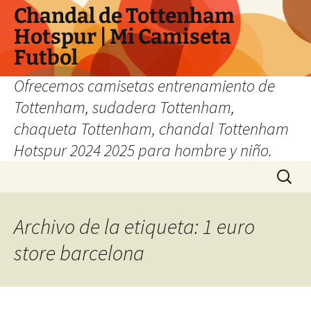
Chandal de Tottenham
Hotspur | Mi Camiseta
Futbol
Ofrecemos camisetas entrenamiento de
Tottenham, sudadera Tottenham,
chaqueta Tottenham, chandal Tottenham
Hotspur 2024 2025 para hombre y niño.
Saltar
Buscar:
al
contenido
Archivo de la etiqueta: 1 euro
store barcelona