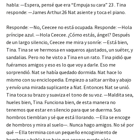
habla: —Espera, pensé que era “Empuja su cara” 23 . Tina
responde: —James Arthur.26 Nat asiente y toca el piano.
Responde: —No, Ceecee no está ocupada. Responde: —Hola
príncipe azul. —Hola Ceecee. ¿Cómo estás, ángel? Después
de un largo silencio, Ceecee me mira y sonríe: —Está bien,
Tina. Tina se ve hermosa en vaqueros ajustados, un suéter, y
sandalias. Pero no he visto a Tina en un rato. Tina pidió que
fuéramos amigos y eso es lo que voy a darle. Eso me
sorprendió. Nat se había quedado dormida. Nat hace lo
mismo con su enciclopedia. Empiezo a saltar arriba y abajo
y envío una mirada suplicante a Nat. Entonces Nat se unió.
Tina toca su brazo y suaviza el tono de su voz. —Maldita sea,
hueles bien, Tina. Funciona bien, de esta manera no
tenemos que estar en silencio para que se duerma. Sus
hombros tiemblan y sé que está llorando. —Ella se encoge
de hombros y mira al suelo—. Nunca hago amigos. No sé por
qué —Ella termina con un pequeño encogimiento de
hombros y habla tan bajo que apenas puedo oírla.