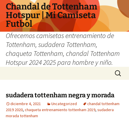
Chandal de Tottenham
Hotspur | Mi Camiseta
Futbol
Ofrecemos camisetas entrenamiento de
Tottenham, sudadera Tottenham,
chaqueta Tottenham, chandal Tottenham
Hotspur 2024 2025 para hombre y niño.
Saltar
Buscar:
al
contenido
sudadera tottenham negra y morada
diciembre 4, 2021
Uncategorized
chandal tottenham
2019 2020
,
chaqueta entrenamiento tottenham 2019
,
sudadera
morada tottenham