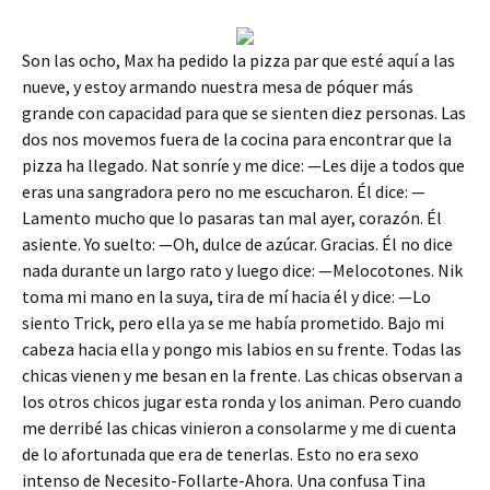
Son las ocho, Max ha pedido la pizza par que esté aquí a las
nueve, y estoy armando nuestra mesa de póquer más
grande con capacidad para que se sienten diez personas. Las
dos nos movemos fuera de la cocina para encontrar que la
pizza ha llegado. Nat sonríe y me dice: —Les dije a todos que
eras una sangradora pero no me escucharon. Él dice: —
Lamento mucho que lo pasaras tan mal ayer, corazón. Él
asiente. Yo suelto: —Oh, dulce de azúcar. Gracias. Él no dice
nada durante un largo rato y luego dice: —Melocotones. Nik
toma mi mano en la suya, tira de mí hacia él y dice: —Lo
siento Trick, pero ella ya se me había prometido. Bajo mi
cabeza hacia ella y pongo mis labios en su frente. Todas las
chicas vienen y me besan en la frente. Las chicas observan a
los otros chicos jugar esta ronda y los animan. Pero cuando
me derribé las chicas vinieron a consolarme y me di cuenta
de lo afortunada que era de tenerlas. Esto no era sexo
intenso de Necesito-Follarte-Ahora. Una confusa Tina