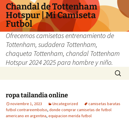
Chandal de Tottenham
Hotspur | Mi Camiseta
Futbol
Ofrecemos camisetas entrenamiento de
Tottenham, sudadera Tottenham,
chaqueta Tottenham, chandal Tottenham
Hotspur 2024 2025 para hombre y niño.
Saltar
Buscar:
al
contenido
ropa tailandia online
noviembre 1, 2023
Uncategorized
camisetas baratas
futbol contrareembolso
,
donde comprar camisetas de futbol
americano en argentina
,
equipacion merida futbol