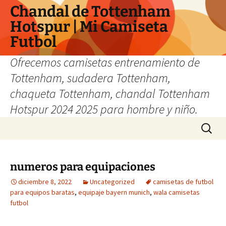
Chandal de Tottenham
Hotspur | Mi Camiseta
Futbol
Ofrecemos camisetas entrenamiento de
Tottenham, sudadera Tottenham,
chaqueta Tottenham, chandal Tottenham
Hotspur 2024 2025 para hombre y niño.
Saltar
Buscar:
al
contenido
numeros para equipaciones
diciembre 8, 2022
Uncategorized
camisetas de futbol
para equipos baratas
,
equipaje bayern munich
,
wala camisetas
futbol