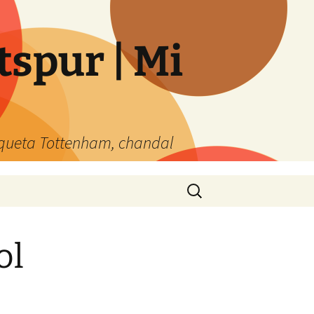
spur | Mi
queta Tottenham, chandal
Buscar:
ol