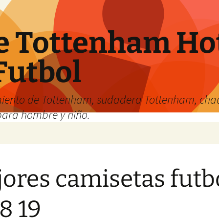
e Tottenham Hot
Futbol
iento de Tottenham, sudadera Tottenham, cha
para hombre y niño.
ores camisetas futb
8 19