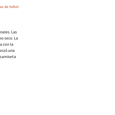
as de futbol
nales. Las
o seco. La
a con la
lanzó una
 camiseta