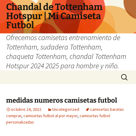
Chandal de Tottenham
Hotspur | Mi Camiseta
Futbol
Ofrecemos camisetas entrenamiento de
Tottenham, sudadera Tottenham,
chaqueta Tottenham, chandal Tottenham
Hotspur 2024 2025 para hombre y niño.
Saltar
Buscar:
al
contenido
medidas numeros camisetas futbol
octubre 24, 2022
Uncategorized
camisetas baratas
comprar
,
camisetas futbol al por mayor
,
camisetas futbol
personalizadas