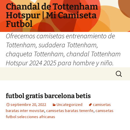
Chandal de Tottenham
Hotspur | Mi Camiseta
Futbol
Ofrecemos camisetas entrenamiento de
Tottenham, sudadera Tottenham,
chaqueta Tottenham, chandal Tottenham
Hotspur 2024 2025 para hombre y niño.
Saltar
Buscar:
al
contenido
futbol gratis barcelona betis
septiembre 20, 2022
Uncategorized
camisetas
baratas inter movistar
,
camisetas baratas tenerife
,
camisetas
futbol selecciones africanas