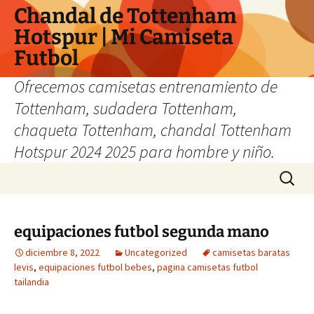
Chandal de Tottenham
Hotspur | Mi Camiseta
Futbol
Ofrecemos camisetas entrenamiento de
Tottenham, sudadera Tottenham,
chaqueta Tottenham, chandal Tottenham
Hotspur 2024 2025 para hombre y niño.
Saltar
Buscar:
al
contenido
equipaciones futbol segunda mano
diciembre 8, 2022
Uncategorized
camisetas baratas
levis
,
equipaciones futbol bebes
,
pagina camisetas futbol
tailandia