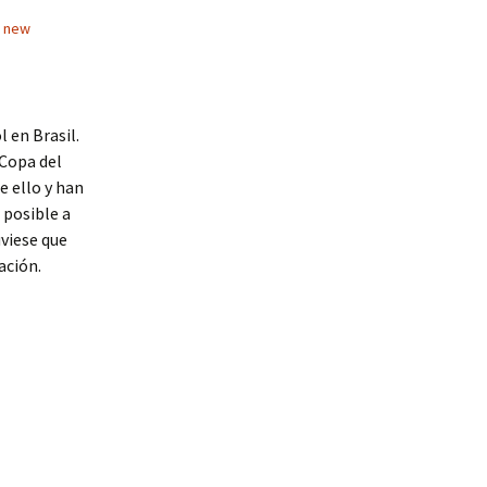
l new
 en Brasil.
 Copa del
e ello y han
 posible a
uviese que
ación.