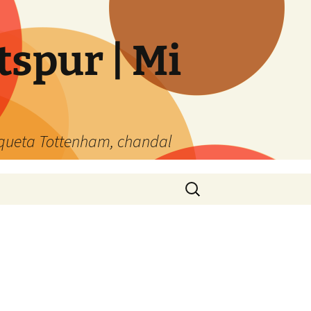
spur | Mi
queta Tottenham, chandal
Buscar: