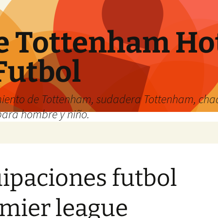
e Tottenham Hot
Futbol
iento de Tottenham, sudadera Tottenham, cha
para hombre y niño.
ipaciones futbol
mier league