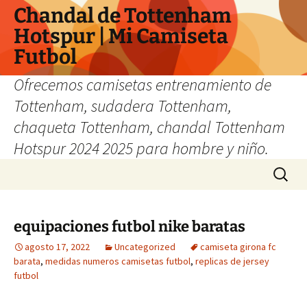
Chandal de Tottenham
Hotspur | Mi Camiseta
Futbol
Ofrecemos camisetas entrenamiento de
Tottenham, sudadera Tottenham,
chaqueta Tottenham, chandal Tottenham
Hotspur 2024 2025 para hombre y niño.
Saltar
Buscar:
al
contenido
equipaciones futbol nike baratas
agosto 17, 2022
Uncategorized
camiseta girona fc
barata
,
medidas numeros camisetas futbol
,
replicas de jersey
futbol