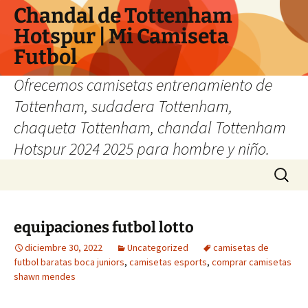
Chandal de Tottenham
Hotspur | Mi Camiseta
Futbol
Ofrecemos camisetas entrenamiento de
Tottenham, sudadera Tottenham,
chaqueta Tottenham, chandal Tottenham
Hotspur 2024 2025 para hombre y niño.
Saltar
Buscar:
al
contenido
equipaciones futbol lotto
diciembre 30, 2022
Uncategorized
camisetas de
futbol baratas boca juniors
,
camisetas esports
,
comprar camisetas
shawn mendes