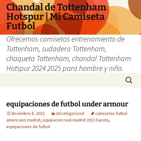
Chandal de Tottenham
Hotspur | Mi Camiseta
Futbol
Ofrecemos camisetas entrenamiento de
Tottenham, sudadera Tottenham,
chaqueta Tottenham, chandal Tottenham
Hotspur 2024 2025 para hombre y niño.
Saltar
Buscar:
al
contenido
equipaciones de futbol under armour
diciembre 8, 2022
Uncategorized
camisetas futbol
americano madrid
,
equipacion real madrid 2013 barata
,
equipaciones de futbol