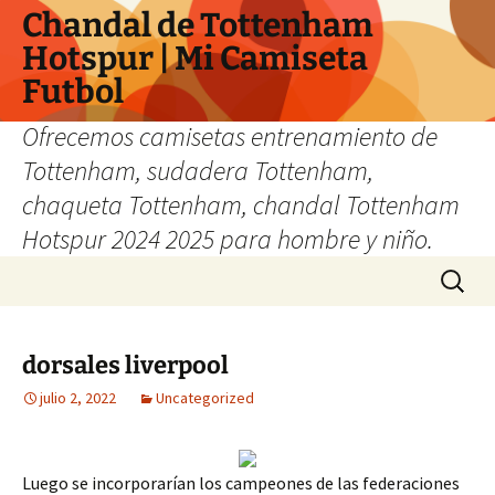
Chandal de Tottenham
Hotspur | Mi Camiseta
Futbol
Ofrecemos camisetas entrenamiento de
Tottenham, sudadera Tottenham,
chaqueta Tottenham, chandal Tottenham
Hotspur 2024 2025 para hombre y niño.
Saltar
Buscar:
al
contenido
dorsales liverpool
julio 2, 2022
Uncategorized
Luego se incorporarían los campeones de las federaciones