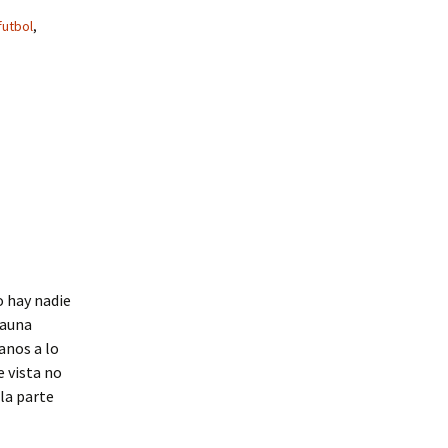
futbol
,
o hay nadie
fauna
anos a lo
e vista no
la parte