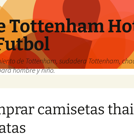
e Tottenham Hot
Futbol
iento de Tottenham, sudadera Tottenham, cha
para hombre y niño.
prar camisetas thai
atas