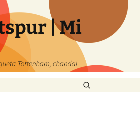
spur | Mi
queta Tottenham, chandal
Buscar: