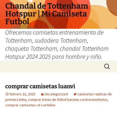
Chandal de Tottenham
Hotspur | Mi Camiseta
Futbol
Ofrecemos camisetas entrenamiento de
Tottenham, sudadera Tottenham,
chaqueta Tottenham, chandal Tottenham
Hotspur 2024 2025 para hombre y niño.
Saltar
Buscar:
al
contenido
comprar camisetas luanvi
febrero 22, 2023
Uncategorized
camisetas replicas de
primeira linha
,
comprar botas de futbol baratas contrareembolso
,
comprar camisetas cd castellon