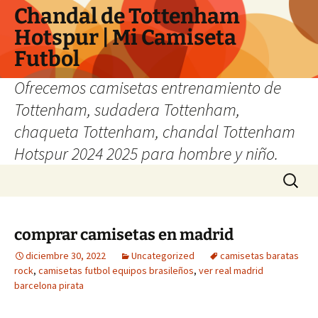
Chandal de Tottenham
Hotspur | Mi Camiseta
Futbol
Ofrecemos camisetas entrenamiento de
Tottenham, sudadera Tottenham,
chaqueta Tottenham, chandal Tottenham
Hotspur 2024 2025 para hombre y niño.
Saltar
Buscar:
al
contenido
comprar camisetas en madrid
diciembre 30, 2022
Uncategorized
camisetas baratas
rock
,
camisetas futbol equipos brasileños
,
ver real madrid
barcelona pirata