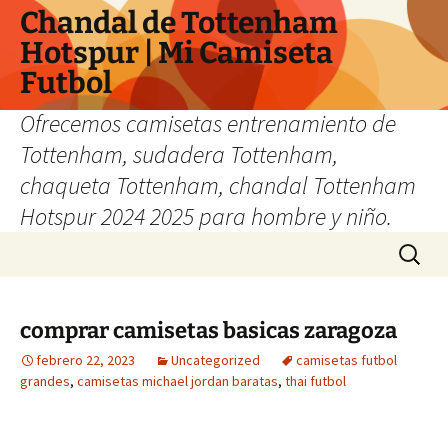
Chandal de Tottenham
Hotspur | Mi Camiseta
Futbol
Ofrecemos camisetas entrenamiento de
Tottenham, sudadera Tottenham,
chaqueta Tottenham, chandal Tottenham
Hotspur 2024 2025 para hombre y niño.
Saltar
Buscar:
al
contenido
comprar camisetas basicas zaragoza
febrero 22, 2023
Uncategorized
camisetas futbol
grandes
,
camisetas michael jordan baratas
,
thai futbol