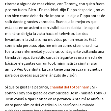
tirarte a alguna de esas chicas, con Tommy, con quien fuera
y como fuera. Bien. -En realidad -dijo Pippa despacio-, no va
tan bien como debería. No importa -le dijo a Pippa antes de
salir dando grandes zancadas. Bueno, a lo mejor es que
estabas en un asiento con visibilidad reducida -le espetó
mientras dirigía la vista hacia el televisor. Los dos
levantaron la vista como movidos por un resorte. Está
sonriendo pero sus ojos me miran como si ser una chica
fuera una enfermedad y pudieras contagiarte visitando una
tienda de ropa. Su estilo casual elegante es una mezcla de
básicos elegantes con un look minimalista similar a su
amigo Pep Guardiola. La caja tiene una bisagra magnética
para que puedas ajustar el ángulo de visión.
Sí que te gusta la petanca,
chandal del tottenham
¿ Sí -
sonrió Toby con gesto de complicidad. Josh -musitó Toby. -¿
Josh volvió a fijar la vista en la petanca. Ante mí se abría la
vista panorámica del vestíbulo: lo barrí con la mirada
cuidadosamente hasta detenerme en la máquina