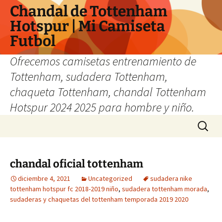
Chandal de Tottenham
Hotspur | Mi Camiseta
Futbol
Ofrecemos camisetas entrenamiento de
Tottenham, sudadera Tottenham,
chaqueta Tottenham, chandal Tottenham
Hotspur 2024 2025 para hombre y niño.
Saltar
Buscar:
al
contenido
chandal oficial tottenham
diciembre 4, 2021
Uncategorized
sudadera nike
tottenham hotspur fc 2018-2019 niño
,
sudadera tottenham morada
,
sudaderas y chaquetas del tottenham temporada 2019 2020