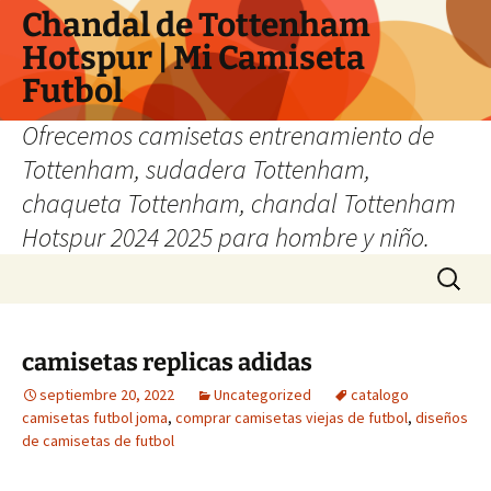
Chandal de Tottenham
Hotspur | Mi Camiseta
Futbol
Ofrecemos camisetas entrenamiento de
Tottenham, sudadera Tottenham,
chaqueta Tottenham, chandal Tottenham
Hotspur 2024 2025 para hombre y niño.
Saltar
Buscar:
al
contenido
camisetas replicas adidas
septiembre 20, 2022
Uncategorized
catalogo
camisetas futbol joma
,
comprar camisetas viejas de futbol
,
diseños
de camisetas de futbol