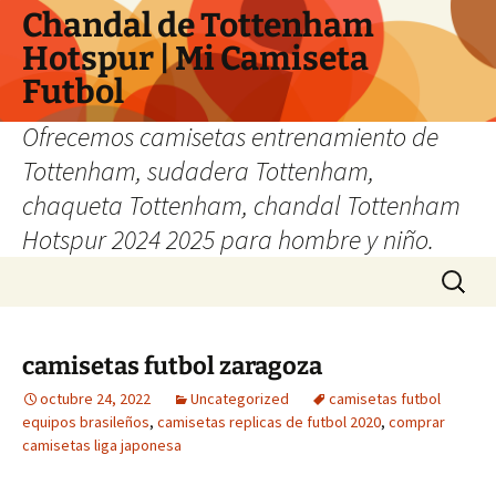
Chandal de Tottenham
Hotspur | Mi Camiseta
Futbol
Ofrecemos camisetas entrenamiento de
Tottenham, sudadera Tottenham,
chaqueta Tottenham, chandal Tottenham
Hotspur 2024 2025 para hombre y niño.
Saltar
Buscar:
al
contenido
camisetas futbol zaragoza
octubre 24, 2022
Uncategorized
camisetas futbol
equipos brasileños
,
camisetas replicas de futbol 2020
,
comprar
camisetas liga japonesa