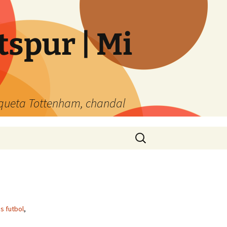
spur | Mi
queta Tottenham, chandal
Buscar:
s futbol
,