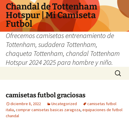
Chandal de Tottenham
Hotspur | Mi Camiseta
Futbol
Ofrecemos camisetas entrenamiento de
Tottenham, sudadera Tottenham,
chaqueta Tottenham, chandal Tottenham
Hotspur 2024 2025 para hombre y niño.
Saltar
Buscar:
al
contenido
camisetas futbol graciosas
diciembre 8, 2022
Uncategorized
camisetas futbol
italia
,
comprar camisetas basicas zaragoza
,
equipaciones de futbol
chandal