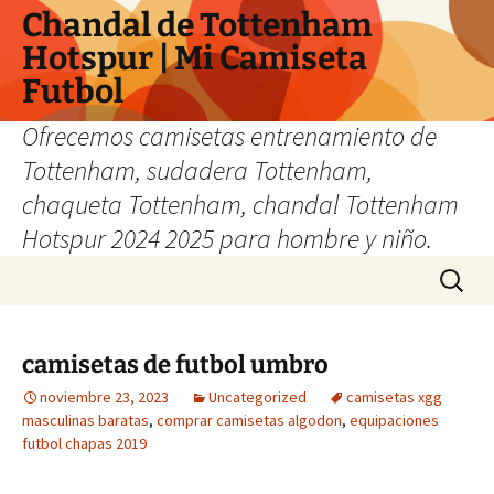
Chandal de Tottenham
Hotspur | Mi Camiseta
Futbol
Ofrecemos camisetas entrenamiento de
Tottenham, sudadera Tottenham,
chaqueta Tottenham, chandal Tottenham
Hotspur 2024 2025 para hombre y niño.
Saltar
Buscar:
al
contenido
camisetas de futbol umbro
noviembre 23, 2023
Uncategorized
camisetas xgg
masculinas baratas
,
comprar camisetas algodon
,
equipaciones
futbol chapas 2019