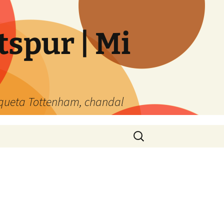
spur | Mi
queta Tottenham, chandal
Buscar: