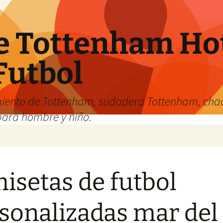
e Tottenham Hot
Futbol
iento de Tottenham, sudadera Tottenham, cha
para hombre y niño.
isetas de futbol
sonalizadas mar del