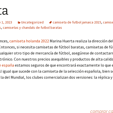
ta
 1, 2023
Uncategorized
camiseta de futbol jamaica 2015
,
camise
s
,
camisetas y chandals de futbol baratas
nces,
camiseta holanda 2022
Marina Huerta realiza la dirección de
ntonces, si necesita camisetas de fútbol baratas, camisetas de f
ualquier otro tipo de mercancía de fútbol, asegúrese de contactar
trónico. Con nuestros precios asequibles y productos de alta calid
e españa
estamos seguros de que encontrará exactamente lo que 
l igual que sucede con la camiseta de la selección española, bien se
la del Mundial, los clubes comercializan dos versiones: la réplica 
comprar ca