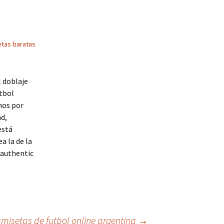
tas baratas
l doblaje
útbol
nos por
ad,
está
a la de la
y authentic
misetas de futbol online argentina
→