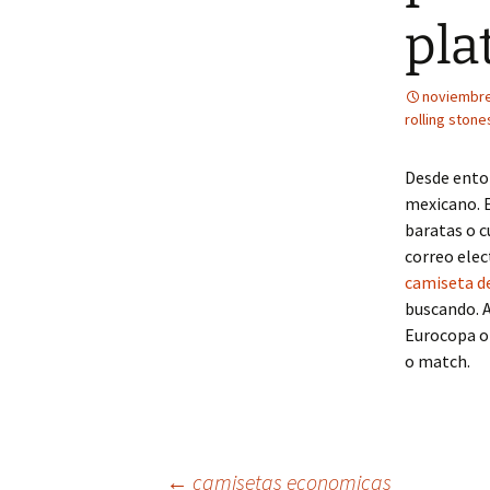
pla
noviembre
rolling stone
Desde ento
mexicano. E
baratas o c
correo elec
camiseta d
buscando. A
Eurocopa o 
o match.
←
camisetas economicas