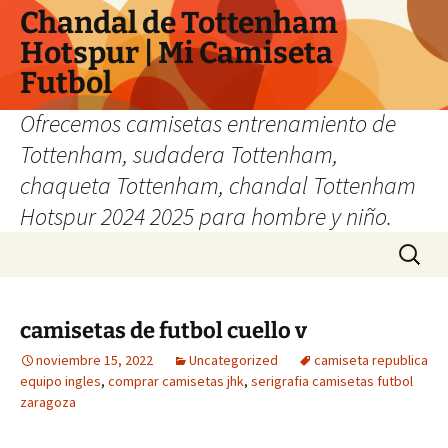
Chandal de Tottenham
Hotspur | Mi Camiseta
Futbol
Ofrecemos camisetas entrenamiento de
Tottenham, sudadera Tottenham,
chaqueta Tottenham, chandal Tottenham
Hotspur 2024 2025 para hombre y niño.
Saltar
Buscar:
al
contenido
camisetas de futbol cuello v
noviembre 15, 2022
Uncategorized
camiseta republica
equipo ingles
,
comprar camisetas jhk
,
serigrafia camisetas futbol
zaragoza