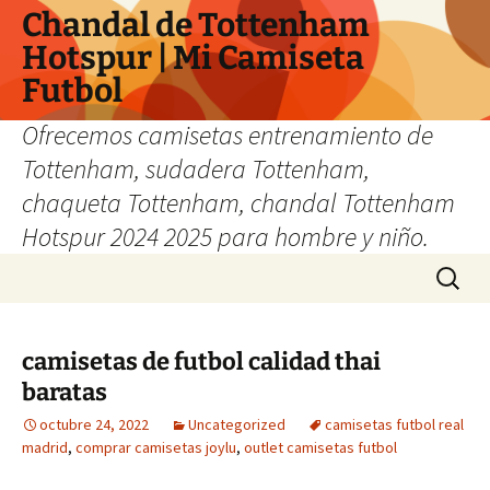
Chandal de Tottenham
Hotspur | Mi Camiseta
Futbol
Ofrecemos camisetas entrenamiento de
Tottenham, sudadera Tottenham,
chaqueta Tottenham, chandal Tottenham
Hotspur 2024 2025 para hombre y niño.
Saltar
Buscar:
al
contenido
camisetas de futbol calidad thai
baratas
octubre 24, 2022
Uncategorized
camisetas futbol real
madrid
,
comprar camisetas joylu
,
outlet camisetas futbol