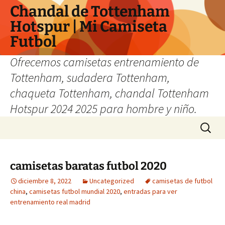
Chandal de Tottenham
Hotspur | Mi Camiseta
Futbol
Ofrecemos camisetas entrenamiento de
Tottenham, sudadera Tottenham,
chaqueta Tottenham, chandal Tottenham
Hotspur 2024 2025 para hombre y niño.
Saltar
Buscar:
al
contenido
camisetas baratas futbol 2020
diciembre 8, 2022
Uncategorized
camisetas de futbol
china
,
camisetas futbol mundial 2020
,
entradas para ver
entrenamiento real madrid