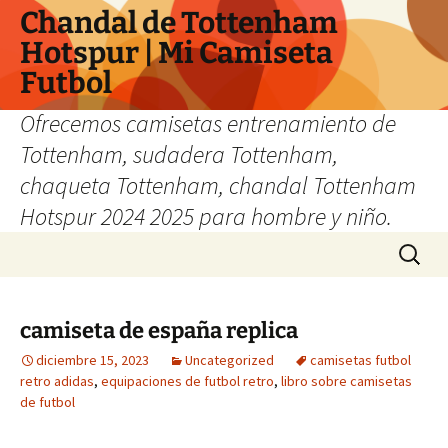
Chandal de Tottenham
Hotspur | Mi Camiseta
Futbol
Ofrecemos camisetas entrenamiento de
Tottenham, sudadera Tottenham,
chaqueta Tottenham, chandal Tottenham
Hotspur 2024 2025 para hombre y niño.
Saltar
Buscar:
al
contenido
camiseta de españa replica
diciembre 15, 2023
Uncategorized
camisetas futbol
retro adidas
,
equipaciones de futbol retro
,
libro sobre camisetas
de futbol