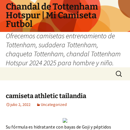
Chandal de Tottenham
Hotspur | Mi Camiseta
Futbol
Ofrecemos camisetas entrenamiento de
Tottenham, sudadera Tottenham,
chaqueta Tottenham, chandal Tottenham
Hotspur 2024 2025 para hombre y niño.
Saltar
Buscar:
al
contenido
camiseta athletic tailandia
julio 2, 2022
Uncategorized
Su fórmula es hidratante con bayas de Goji y péptidos