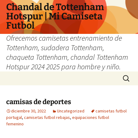
Chandal de Tottenham
Hotspur | Mi Camiseta
Futbol
Ofrecemos camisetas entrenamiento de
Tottenham, sudadera Tottenham,
chaqueta Tottenham, chandal Tottenham
Hotspur 2024 2025 para hombre y niño.
Saltar
Buscar:
al
contenido
camisas de deportes
diciembre 30, 2022
Uncategorized
camisetas futbol
portugal
,
camisetas futbol rebajas
,
equipaciones futbol
femenino